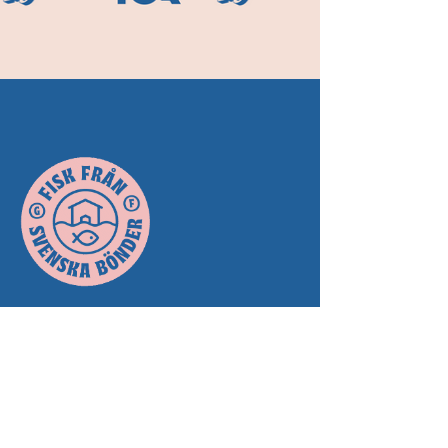
Följ med oss ner på
djupet.
Ibland knåpar vi ihop smarta och kul
mail med nyheter, erbjudanden och