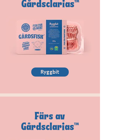
Gårdsclarias™
Ryggbit
Färs av
Gårdsclarias™