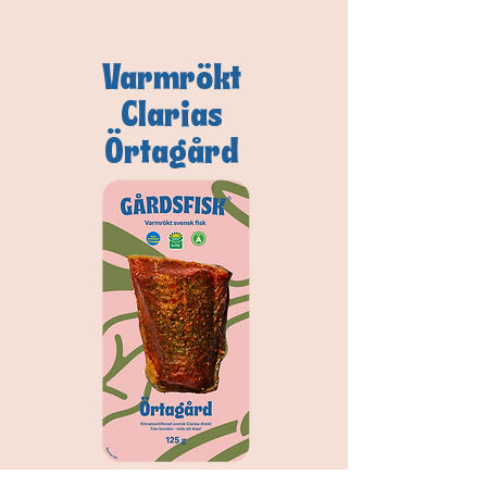
Varmrökt
Clarias
Örtagård