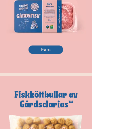
Färs
Fiskköttbullar av
Gårdsclarias™