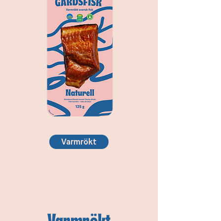
Varmrökt
Varmrökt