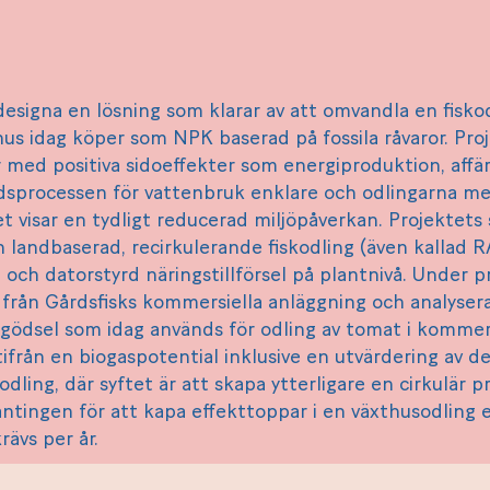
designa en lösning som klarar av att omvandla en fiskod
s idag köper som NPK baserad på fossila råvaror. Pro
r med positiva sidoeffekter som energiproduktion, affär
åndsprocessen för vattenbruk enklare och odlingarna me
t visar en tydligt reducerad miljöpåverkan. Projektets s
 landbaserad, recirkulerande fiskodling (även kallad R
och datorstyrd näringstillförsel på plantnivå. Under pr
s från Gårdsfisks kommersiella anläggning och analyser
dsel som idag används för odling av tomat i kommersi
ifrån en biogaspotential inklusive en utvärdering av 
ling, där syftet är att skapa ytterligare en cirkulär 
ntingen för att kapa effekttoppar i en växthusodling el
ävs per år.