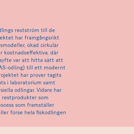
lings restström till de
jektet har framgångsrikt
smodeller, ökad cirkulär
r kostnadseffektiva, där
yfte var att hitta sätt att
AS-odling) till ett modernt
ojektet har prover tagits
ats i laboratorium samt
ella odlingar. Vidare har
de restprodukter som
process som framställer
ler förse hela fiskodlingen