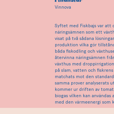
Vinnova
Syftet med Fiskbajs var att 
näringsämnen som ett växthu
visat på två sådana lösninga
produktion vilka gör tillst
båda fiskodling och växthuse
återvinna näringsämnen från
växthus med droppirrigation 
på slam, vatten och fiskren
matchats mot den standardgö
samma prover analyserats ut
kommer ur driften av tomatod
biogas vilken kan användas a
med den värmeenergi som kr